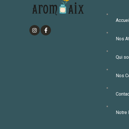
Accuei
Nos At
Qui s
Nos C
Contac
Notre 