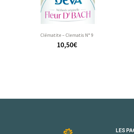
Clématite – Clematis N° 9
10,50
€
LES PA