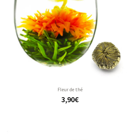
s
s
Fleur de thé
3,90
€