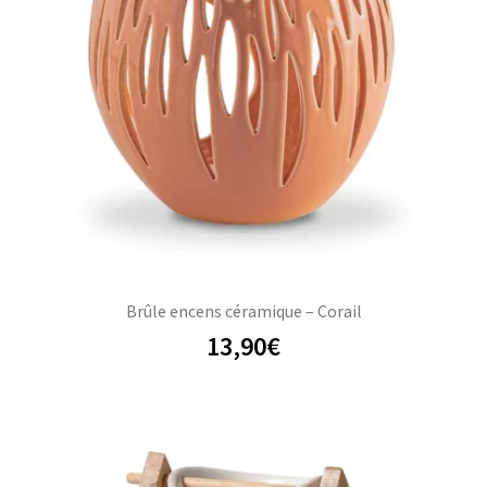
s
s
Brûle encens céramique – Corail
13,90
€