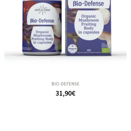
s
s
BIO-DEFENSE
31,90
€