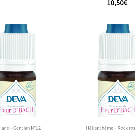
10,50
€
iane – Gentian N°12
Hélianthème – Rock ro