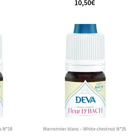
10,50
€
s N°18
Marronnier blanc – White chestnut N°35