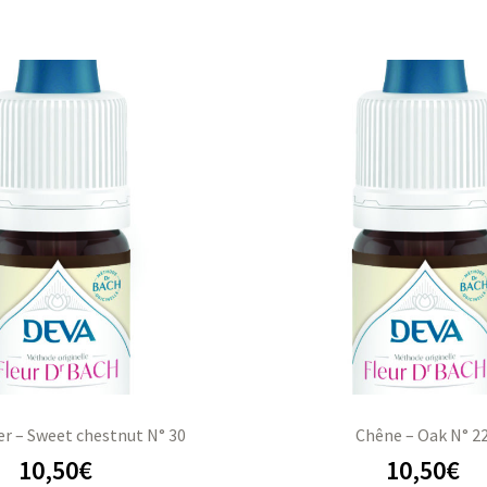
er – Sweet chestnut N° 30
Chêne – Oak N° 2
10,50
€
10,50
€