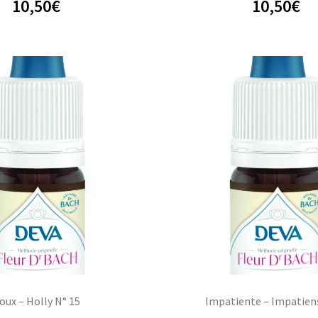
10,50
€
10,50
€
oux – Holly N° 15
Impatiente – Impatien