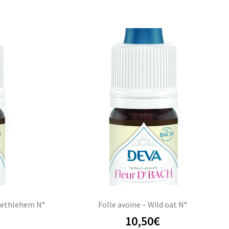
 Bethlehem N°
Folle avoine – Wild oat N°
10,50
€