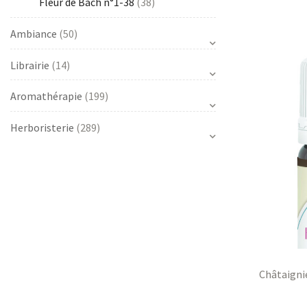
Fleur de Bach n°1-38
(38)
Ambiance
(50)
Librairie
(14)
Aromathérapie
(199)
Herboristerie
(289)
Châtaigni