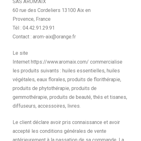
SAS AROM’AIX
60 rue des Cordeliers 13100 Aix en
Provence, France
s
Tél : 04.42.91.29.91
Contact : arom-aix@orange.fr
Le site
Internet https://www.aromaix.com/ commercialise
les produits suivants : huiles essentielles, huiles
végétales, eaux florales, produits de florithérapie,
s
produits de phytothérapie, produits de
gemmothérapie, produits de beauté, thés et tisanes,
diffuseurs, accessoires, livres.
Le client déclare avoir pris connaissance et avoir
accepté les conditions générales de vente
antérieurement à la passation de sa commande. La