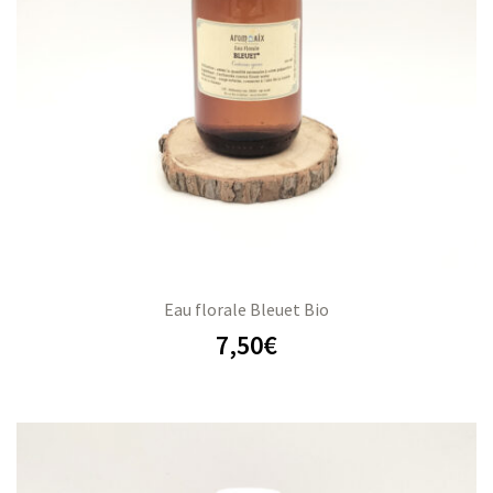
s
s
Eau florale Bleuet Bio
7,50
€