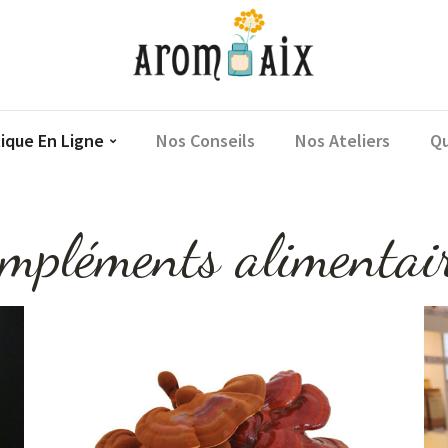
ique En Ligne
Nos Conseils
Nos Ateliers
Qu
mpléments alimentai