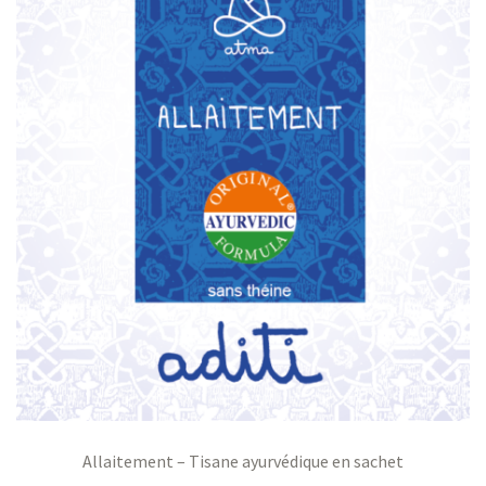
s
s
Allaitement – Tisane ayurvédique en sachet