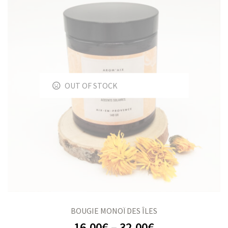
OUT OF STOCK
BOUGIE MONOÏ DES ÎLES
16,00
€
–
32,00
€