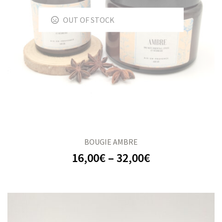
OUT OF STOCK
s
s
BOUGIE AMBRE
16,00
€
–
32,00
€