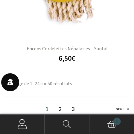
Encens Cordelettes Népalaises – Santal
6,50
€
Affichage de 1–24 sur 50 résultats
1
2
3
NEXT
0