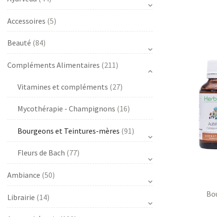
Accessoires
(5)
s
Beauté
(84)
Compléments Alimentaires
(211)
Vitamines et compléments
(27)
Mycothérapie - Champignons
(16)
s
Bourgeons et Teintures-mères
(91)
Fleurs de Bach
(77)
Ambiance
(50)
Bo
Librairie
(14)