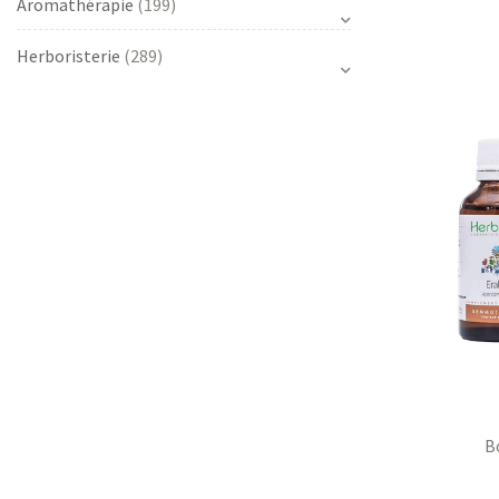
Aromathérapie
(199)
Herboristerie
(289)
B