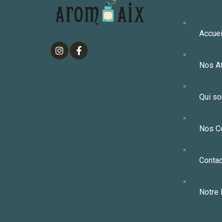
Accuei
Nos At
Qui s
Nos C
Contac
Notre 