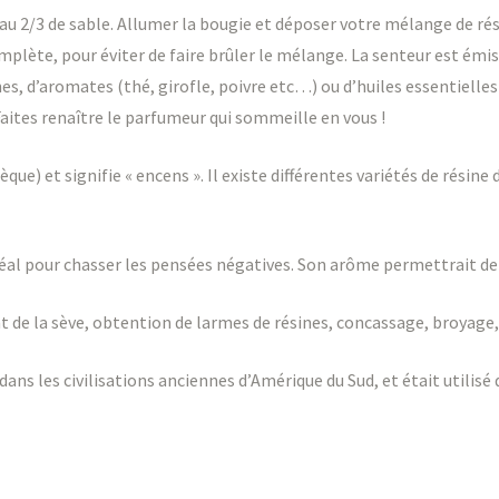
au 2/3 de sable. Allumer la bougie et déposer votre mélange de rés
plète, pour éviter de faire brûler le mélange. La senteur est émise
s, d’aromates (thé, girofle, poivre etc…) ou d’huiles essentielle
 Faites renaître le parfumeur qui sommeille en vous !
ue) et signifie « encens ». Il existe différentes variétés de résine 
 idéal pour chasser les pensées négatives. Son arôme permettrait de c
t de la sève, obtention de larmes de résines, concassage, broyag
 dans les civilisations anciennes d’Amérique du Sud, et était utilisé