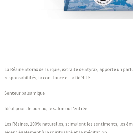
s
La Résine Storax de Turquie, extraite de Styrax, apporte un parf
s
responsabilités, la constance et la fidélité.
Senteur balsamique
Idéal pour : le bureau, le salon ou l’entrée
Les Résines, 100% naturelles, stimulent les sentiments, les émoti
aident également à la spiritualité et la méditation.