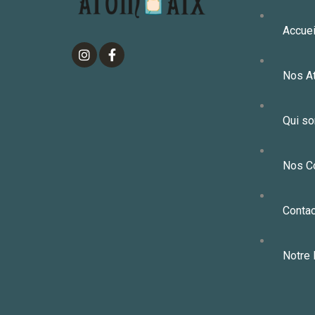
Accuei
Nos At
Qui s
Nos C
Contac
Notre 