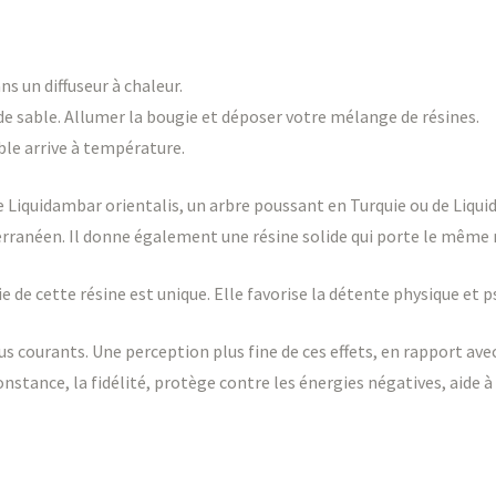
ns un diffuseur à chaleur.
3 de sable. Allumer la bougie et déposer votre mélange de résines.
ble arrive à température.
de Liquidambar orientalis, un arbre poussant en Turquie ou de Liqu
iterranéen. Il donne également une résine solide qui porte le mêm
e cette résine est unique. Elle favorise la détente physique et ps
lus courants. Une perception plus fine de ces effets, en rapport ave
onstance, la fidélité, protège contre les énergies négatives, aide à