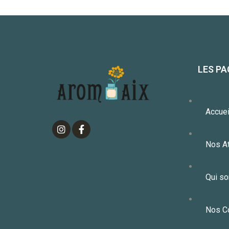
LES PA
Accuei
Nos At
Qui s
Nos C