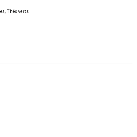
nes
Thés verts
,