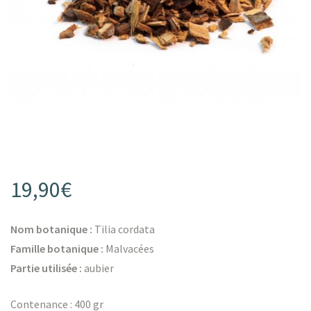
s
s
19,90
€
Nom botanique :
Tilia cordata
Famille botanique :
Malvacées
Partie utilisée :
aubier
Contenance : 400 gr