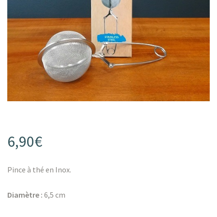
s
s
6,90
€
Pince à thé en Inox.
Diamètre :
6,5 cm