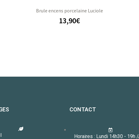
Brule encens porcelaine Luciole
13,90
€
GES
CONTACT
l
Horaires : Lundi 14h30 - 19h 