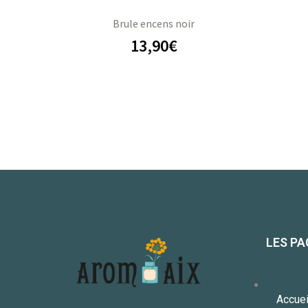
Brule encens noir
13,90
€
LES PA
Accuei