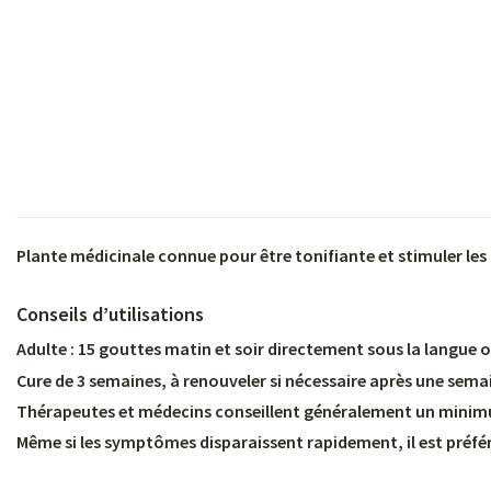
s
Plante médicinale connue pour être tonifiante et stimuler les d
s
Conseils d’utilisations
Adulte : 15 gouttes matin et soir directement sous la langue 
Cure de 3 semaines, à renouveler si nécessaire après une sema
Thérapeutes et médecins conseillent généralement un minimu
Même si les symptômes disparaissent rapidement, il est préférab