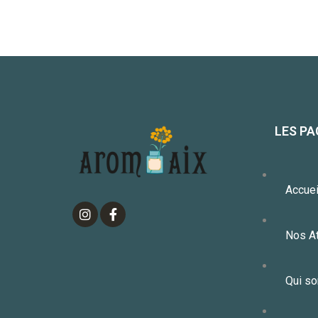
LES PA
Accuei
Nos At
Qui s