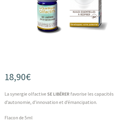
s
18,90
€
s
La synergie olfactive
SE LIBÉRER
favorise les capacités
d’autonomie, d’innovation et d’émancipation.
Flacon de 5ml