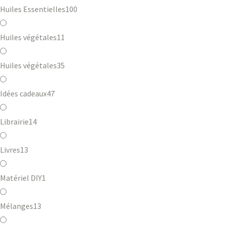
Huiles Essentielles
100
Huiles végétales
11
Huiles végétales
35
Idées cadeaux
47
Librairie
14
Livres
13
Matériel DIY
1
Mélanges
13