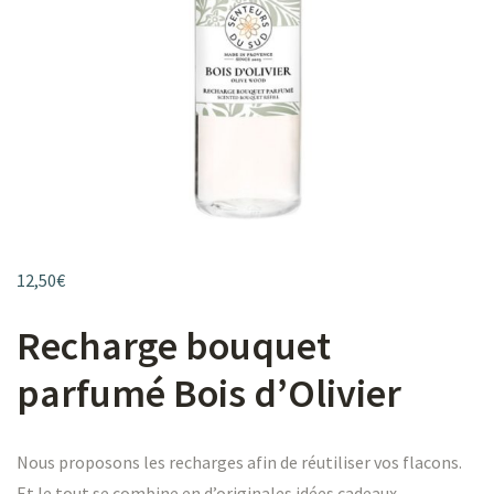
ES
ES
MÈRES
MÈRES
s
12,50
€
NONS
NONS
s
Recharge bouquet
TS
TS
parfumé Bois d’Olivier
Nous proposons les recharges afin de réutiliser vos flacons.
H
H
Et le tout se combine en d’originales idées cadeaux.