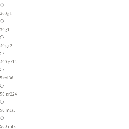
300g
1
30g
1
40 gr
2
400 gr
13
5 ml
36
50 gr
224
50 ml
35
500 ml
2