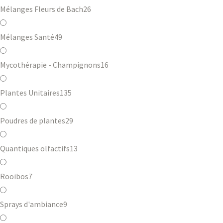
Mélanges Fleurs de Bach
26
Mélanges Santé
49
Mycothérapie - Champignons
16
Plantes Unitaires
135
Poudres de plantes
29
Quantiques olfactifs
13
Rooibos
7
Sprays d'ambiance
9