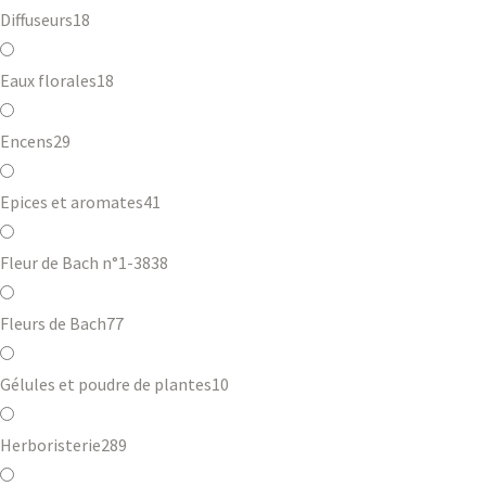
Diffuseurs
18
Eaux florales
18
Encens
29
Epices et aromates
41
Fleur de Bach n°1-38
38
Fleurs de Bach
77
Gélules et poudre de plantes
10
Herboristerie
289