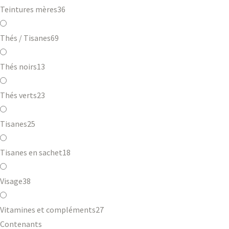
Teintures mères
36
Thés / Tisanes
69
Thés noirs
13
Thés verts
23
Tisanes
25
Tisanes en sachet
18
Visage
38
Vitamines et compléments
27
Contenants