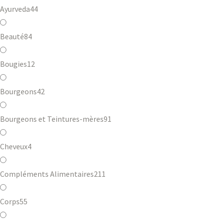
Ayurveda
44
Beauté
84
Bougies
12
Bourgeons
42
Bourgeons et Teintures-mères
91
Cheveux
4
Compléments Alimentaires
211
Corps
55