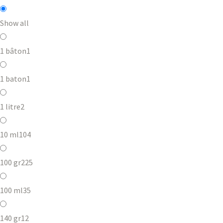
Show all
1 bâton
1
1 baton
1
1 litre
2
10 ml
104
100 gr
225
100 ml
35
140 gr
12