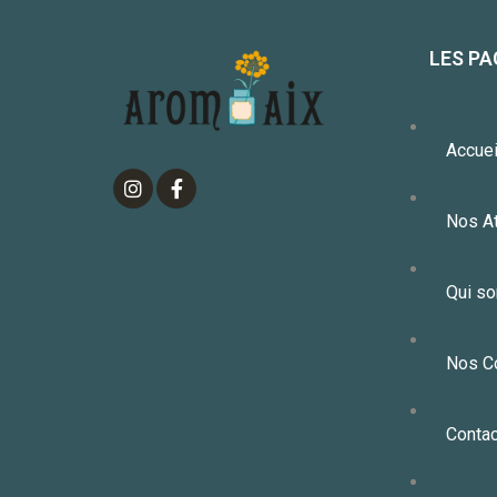
LES PA
Accuei
Nos At
Qui s
Nos C
Contac