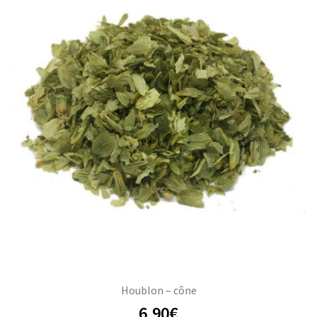
Houblon – cône
6,90
€