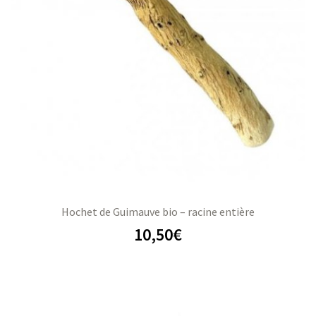
s
s
Hochet de Guimauve bio – racine entière
10,50
€