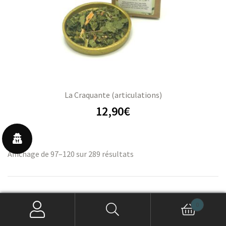
La Craquante (articulations)
12,90
€
Affichage de 97–120 sur 289 résultats
1
2
3
4
5
6
7
PREVIOUS
0
8
…
11
12
13
NEXT