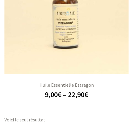
s
s
Huile Essentielle Estragon
9,00
€
–
22,90
€
Voici le seul résultat